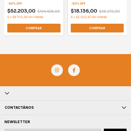
-
50
%
OFF
-
50
%
OFF
$52.203,00
$18.136,00
$104.406,00
$36.272,00
6
x
$8.700,50
sin interés
6
x
$3.022,67
sin interés
COMPRAR
COMPRAR
CONTACTÁNOS
NEWSLETTER