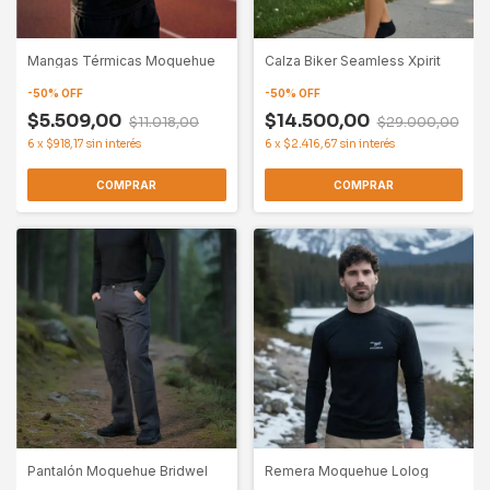
Mangas Térmicas Moquehue
Calza Biker Seamless Xpirit
-
50
%
OFF
-
50
%
OFF
$5.509,00
$14.500,00
$11.018,00
$29.000,00
6
x
$918,17
sin interés
6
x
$2.416,67
sin interés
COMPRAR
COMPRAR
Pantalón Moquehue Bridwel
Remera Moquehue Lolog