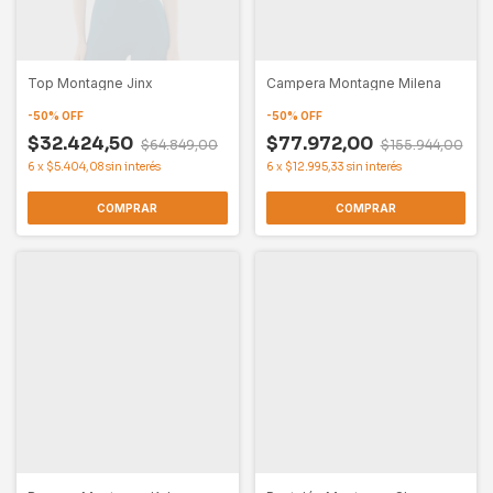
Top Montagne Jinx
Campera Montagne Milena
-
50
%
OFF
-
50
%
OFF
$32.424,50
$77.972,00
$64.849,00
$155.944,00
6
x
$5.404,08
sin interés
6
x
$12.995,33
sin interés
COMPRAR
COMPRAR