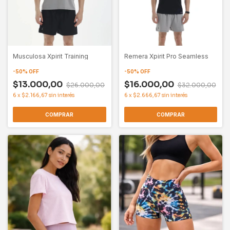
Musculosa Xpirit Training
Remera Xpirit Pro Seamless
-
50
%
OFF
-
50
%
OFF
$13.000,00
$16.000,00
$26.000,00
$32.000,00
6
x
$2.166,67
sin interés
6
x
$2.666,67
sin interés
COMPRAR
COMPRAR