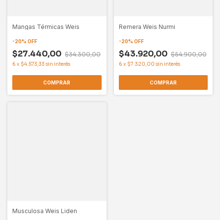
Mangas Térmicas Weis
Remera Weis Nurmi
-
20
%
OFF
-
20
%
OFF
$27.440,00
$43.920,00
$34.300,00
$54.900,00
6
x
$4.573,33
sin interés
6
x
$7.320,00
sin interés
COMPRAR
COMPRAR
Musculosa Weis Liden