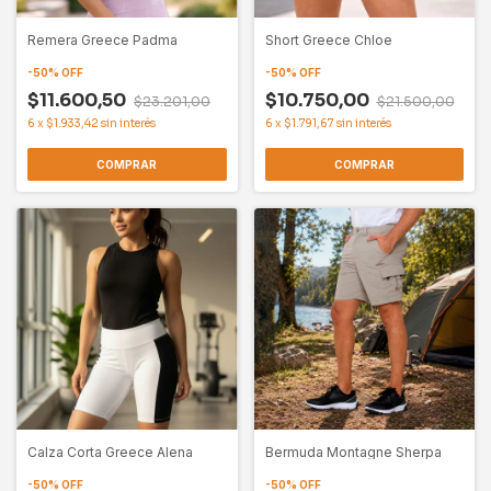
Remera Greece Padma
Short Greece Chloe
-
50
%
OFF
-
50
%
OFF
$11.600,50
$10.750,00
$23.201,00
$21.500,00
6
x
$1.933,42
sin interés
6
x
$1.791,67
sin interés
COMPRAR
COMPRAR
Calza Corta Greece Alena
Bermuda Montagne Sherpa
-
50
%
OFF
-
50
%
OFF