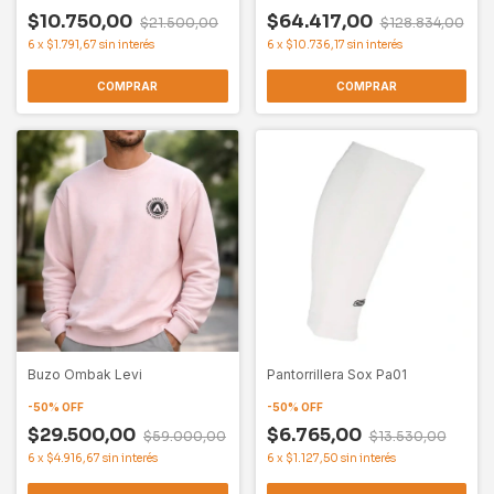
$10.750,00
$64.417,00
$21.500,00
$128.834,00
6
x
$1.791,67
sin interés
6
x
$10.736,17
sin interés
COMPRAR
COMPRAR
Buzo Ombak Levi
Pantorrillera Sox Pa01
-
50
%
OFF
-
50
%
OFF
$29.500,00
$6.765,00
$59.000,00
$13.530,00
6
x
$4.916,67
sin interés
6
x
$1.127,50
sin interés