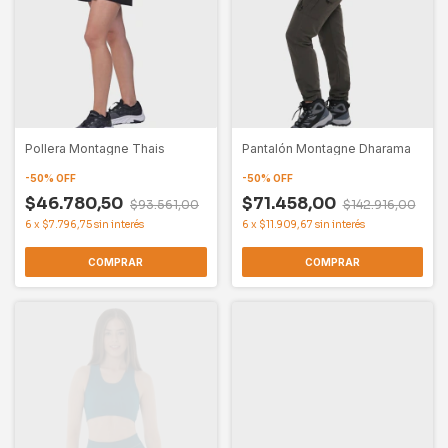
Pollera Montagne Thais
Pantalón Montagne Dharama
-
50
%
OFF
-
50
%
OFF
$46.780,50
$71.458,00
$93.561,00
$142.916,00
6
x
$7.796,75
sin interés
6
x
$11.909,67
sin interés
COMPRAR
COMPRAR