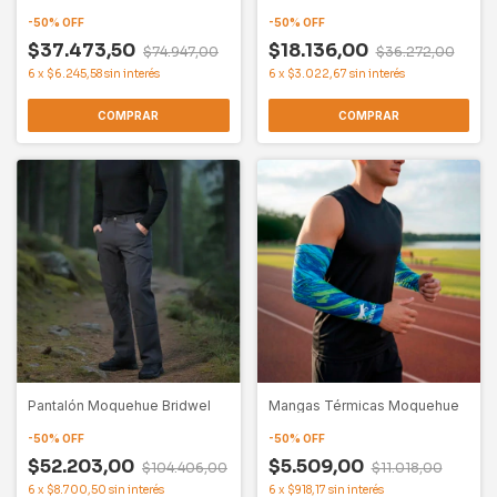
-
50
%
OFF
-
50
%
OFF
$37.473,50
$18.136,00
$74.947,00
$36.272,00
6
x
$6.245,58
sin interés
6
x
$3.022,67
sin interés
COMPRAR
COMPRAR
Pantalón Moquehue Bridwel
Mangas Térmicas Moquehue
-
50
%
OFF
-
50
%
OFF
$52.203,00
$5.509,00
$104.406,00
$11.018,00
6
x
$8.700,50
sin interés
6
x
$918,17
sin interés