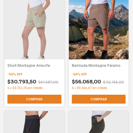
Short Montagne Arrecife
Bermuda Montagne Páramo
-
50
%
OFF
-
50
%
OFF
$30.793,50
$56.068,00
$61.587,00
$112.136,00
6
x
$5.132,25
sin interés
6
x
$9.344,67
sin interés
COMPRAR
COMPRAR