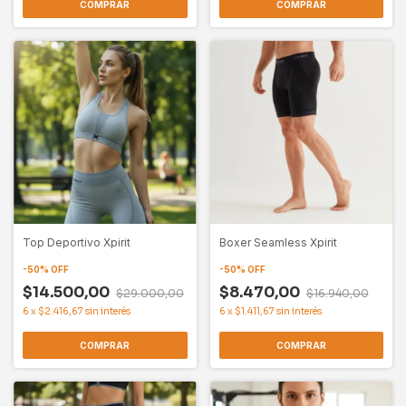
COMPRAR
COMPRAR
Top Deportivo Xpirit
Boxer Seamless Xpirit
-
50
%
OFF
-
50
%
OFF
$14.500,00
$8.470,00
$29.000,00
$16.940,00
6
x
$2.416,67
sin interés
6
x
$1.411,67
sin interés
COMPRAR
COMPRAR