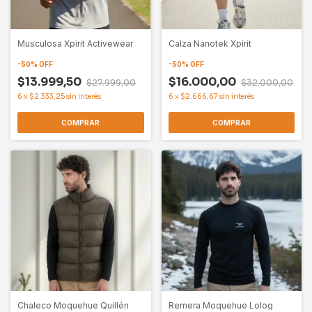
Musculosa Xpirit Activewear
Calza Nanotek Xpirit
-
50
%
OFF
-
50
%
OFF
$13.999,50
$16.000,00
$27.999,00
$32.000,00
6
x
$2.333,25
sin interés
6
x
$2.666,67
sin interés
COMPRAR
COMPRAR
Chaleco Moquehue Quillén
Remera Moquehue Lolog