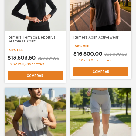
Remera Termica Deportiva
Remera Xpirit Activewear
Seamless Xpirit
-
50
%
OFF
-
50
%
OFF
$16.500,00
$33.000,00
$13.503,50
$27.007,00
6
x
$2.750,00
sin interés
6
x
$2.250,58
sin interés
COMPRAR
COMPRAR