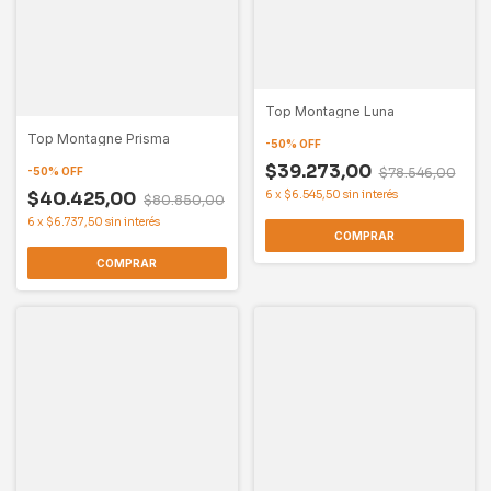
Top Montagne Luna
Top Montagne Prisma
-
50
%
OFF
$39.273,00
$78.546,00
-
50
%
OFF
6
x
$6.545,50
sin interés
$40.425,00
$80.850,00
6
x
$6.737,50
sin interés
COMPRAR
COMPRAR