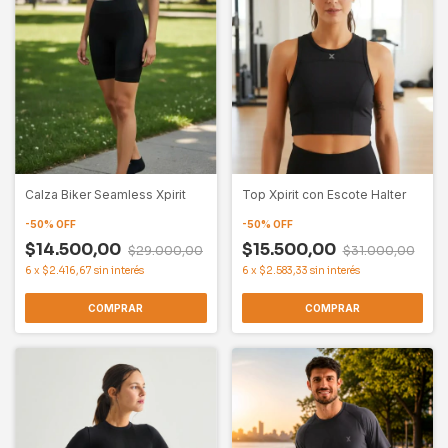
Calza Biker Seamless Xpirit
Top Xpirit con Escote Halter
-
50
%
OFF
-
50
%
OFF
$14.500,00
$15.500,00
$29.000,00
$31.000,00
6
x
$2.416,67
sin interés
6
x
$2.583,33
sin interés
COMPRAR
COMPRAR