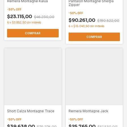
Remera Montagne Kalua
Pantalón Montagne Sherpa
Zipper
-
50
%
OFF
-
50
%
OFF
$23.115,00
$46.230,00
$90.261,00
$180.522,00
6
x
$3.852,50
sin interés
6
x
$15.043,50
sin interés
COMPRAR
COMPRAR
Short Calza Montagne Trace
Remera Montagne Jack
-
50
%
OFF
-
50
%
OFF
$39.638,00
$25.765,00
$79.276,00
$51.530,00