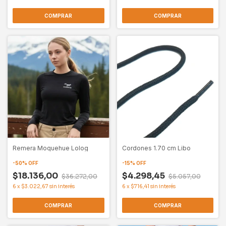
COMPRAR
COMPRAR
Remera Moquehue Lolog
Cordones 1.70 cm Libo
-
50
%
OFF
-
15
%
OFF
$18.136,00
$4.298,45
$36.272,00
$5.057,00
6
x
$3.022,67
sin interés
6
x
$716,41
sin interés
COMPRAR
COMPRAR