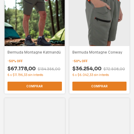
Bermuda Montagne Katmandú
Bermuda Montagne Conway
-
50
%
OFF
-
50
%
OFF
$67.178,00
$36.254,00
$134.356,00
$72.508,00
6
x
$11.196,33
sin interés
6
x
$6.042,33
sin interés
COMPRAR
COMPRAR