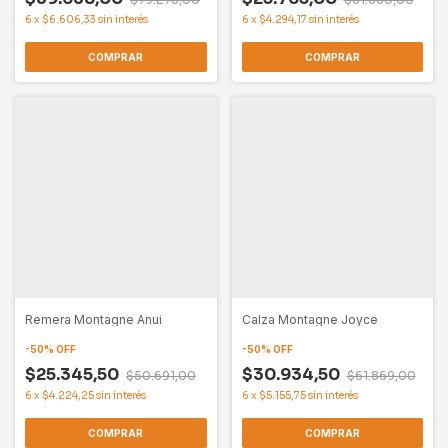
6
x
$6.606,33
sin interés
6
x
$4.294,17
sin interés
COMPRAR
COMPRAR
Remera Montagne Anui
Calza Montagne Joyce
-
50
%
OFF
-
50
%
OFF
$25.345,50
$30.934,50
$50.691,00
$61.869,00
6
x
$4.224,25
sin interés
6
x
$5.155,75
sin interés
COMPRAR
COMPRAR