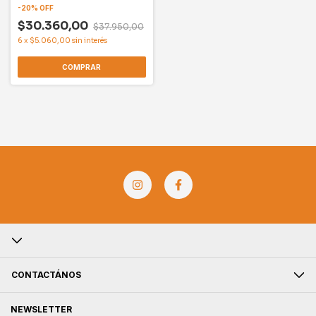
-
20
%
OFF
$30.360,00
$37.950,00
6
x
$5.060,00
sin interés
COMPRAR
CONTACTÁNOS
NEWSLETTER