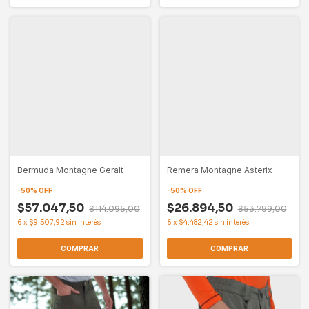
Bermuda Montagne Geralt
Remera Montagne Asterix
-
50
%
OFF
-
50
%
OFF
$57.047,50
$26.894,50
$114.095,00
$53.789,00
6
x
$9.507,92
sin interés
6
x
$4.482,42
sin interés
COMPRAR
COMPRAR