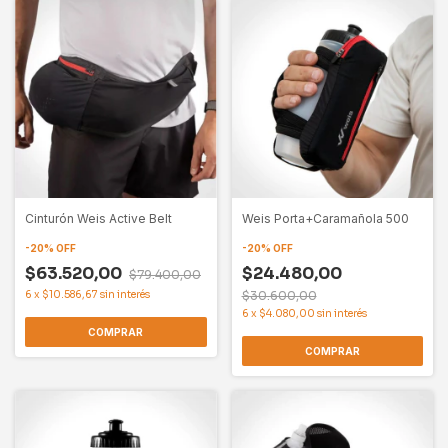
Cinturón Weis Active Belt
Weis Porta+Caramañola 500
-
20
%
OFF
-
20
%
OFF
$63.520,00
$24.480,00
$79.400,00
6
x
$10.586,67
sin interés
$30.600,00
6
x
$4.080,00
sin interés