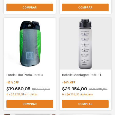
COMPRAR
COMPRAR
Funda Libo Porta Botella
Botella Montagne Refill 1 L
-
15
%
OFF
-
50
%
OFF
$19.680,05
$29.954,00
$23.153,00
$59.908,00
6
x
$3.280,01
sin interés
6
x
$4.992,33
sin interés
COMPRAR
COMPRAR