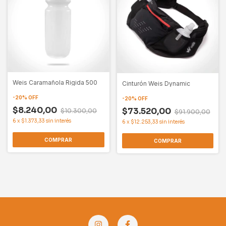
Weis Caramañola Rigida 500
Cinturón Weis Dynamic
-
20
%
OFF
-
20
%
OFF
$8.240,00
$73.520,00
$10.300,00
$91.900,00
6
x
$1.373,33
sin interés
6
x
$12.253,33
sin interés